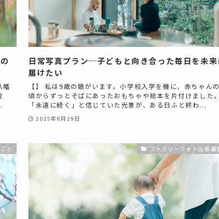
その
日常写真プラン─子どもと向き合った毎日を未来
届けたい
八幡
【】 私は9歳の娘がいます。小学校入学を機に、赤ちゃん
役
頃からずっとそばにあったおもちゃや絵本を片付けました
.
「永遠に続く」と信じていた光景が、ある日ふと終わ...
2025年8月29日
のこと
ファミリーフォト出張撮