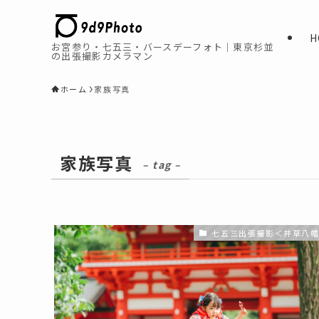
H
お宮参り・七五三・バースデーフォト｜東京杉並
の出張撮影カメラマン
ホーム
家族写真
家族写真
– tag –
七五三出張撮影＜井草八