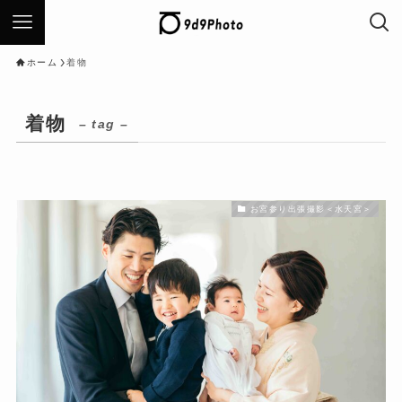
ホーム
着物
着物
– tag –
お宮参り出張撮影＜水天宮＞